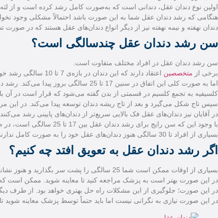
اولین نوع دندان عقل، دندانی است که به‌صورت کامل رشد کرده است و از لث
هنگامی که رشد دندان عقل شما به این صورت باشد احتمالاً مشکلی وجود نخوا
دندان نهفته و نیمه نهفته نیز از دیگر انواع دندان‌های عقل هستند که در صورت تش
سن رشد دندان عقل چندسالگی است؟
سن رشد دندان عقل در افراد مختلف متفاوت است.
برخی از
متخصصین
اعتقاد دارند که این دندان در بازه‌ی 7 تا 10 سالگی رشد خود را شروع می کند!
اما به صورت کلی این اتفاق در سنین 17 تا 25 سالگی بروز پیدا می‌کند. رشد دندان عقل یک اتفاق یک شبه نیست که بتوان برای آن سن خاصی مشخص کرد؛ بلکه ابتدا دندان شما کلسیفیه می‌شود.
کلسیفیه به تجمع کلسیم در قسمتی از بدن گفته می‌شود که قرار است در آن باف
سپس تاج شکل می‌گیرد و بعد از تاج ریشه دندان توسعه پیدا می‌کند. در این مرحل
در آقایان نیز دندان‌های عقل فک بالایی سریع‌تر از دندان‌های پایینی رشد می‌کنند.
با وجود این که سن رایج برای رشد دندان عقل بین 17 تا 25 سالگی است، در صورتی که این زمان دیرتر یا زودتر شد نباید نگران باشید.
بسیاری از افراد تا 30 سالگی هنوز دندان‌های عقل خود را به صورت کامل ندارند و یا برخی دیگر نیز ممکن است در 15 سالگی متوجه رویش این دندان در دهان خود شوند.
اگر رشد دندان عقل به تعویق افتد چه کنیم؟
بسیاری از اوقات ممکن است شما 25 سالگی را پشت سر بگذارید و هنوز نشانه‌هایی از رشد دندان عقل در دهان خود پیدا نکنید!
در این صورت بهتر است به پزشک مراجعه کنید تا معاینه شوید. ممکن است که د
در این صورت؛ جلوگیری از این مشکلات راه حل بهتری خواهد بود. از طرف دیگ
در این صورت نیازی به نگرانی نیست اما باید حتماً توسط پزشک معاینه شوید تا 