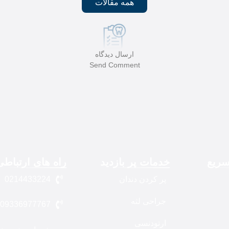
همه مقالات
ارسال دیدگاه
Send Comment
ریع
خدمات پر بازدید
راه های ارتباطی
پر کردن دندان
0214433224
جراحی لثه
09336977767
ارتودنسی